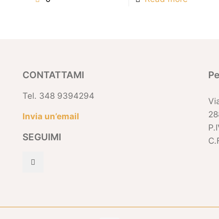
CONTATTAMI
Pe
Tel. 348 9394294
Vi
28
Invia un’email
P.
SEGUIMI
C.