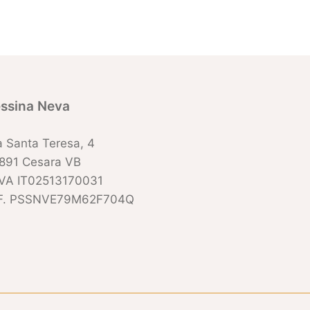
ssina Neva
a Santa Teresa, 4
891 Cesara VB
IVA IT02513170031
F. PSSNVE79M62F704Q